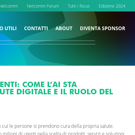
 Netcomm
Netcomm Forum
Tutti i focus
Edizione 2024
O UTILI
CONTATTI
ABOUT
DIVENTA SPONSOR
NTI: COME L’AI STA
TE DIGITALE E IL RUOLO DEL
in cui le persone si prendono cura della propria salute.
milioni di utenti nella scelta di prodotti, servizi e soluzioni