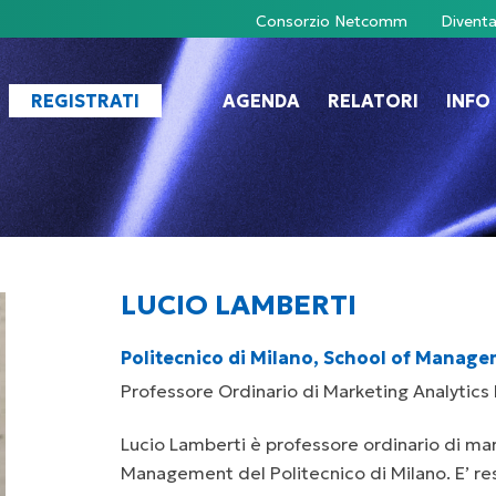
Consorzio Netcomm
Diventa
REGISTRATI
AGENDA
RELATORI
INFO 
LUCIO LAMBERTI
Politecnico di Milano, School of Manage
Professore Ordinario di Marketing Analytics 
Lucio Lamberti è professore ordinario di mar
Management del Politecnico di Milano. E’ re