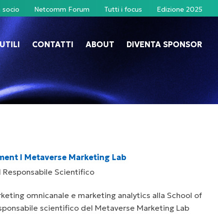
 socio
Netcomm Forum
Tutti i focus
Edizione 2025
UTILI
CONTATTI
ABOUT
DIVENTA SPONSOR
ment I Metaverse Marketing Lab
I Responsabile Scientifico
keting omnicanale e marketing analytics alla School of
sponsabile scientifico del Metaverse Marketing Lab