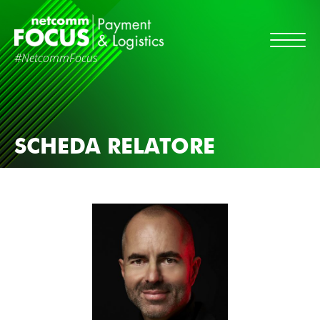
#NetcommFocus
SCHEDA RELATORE