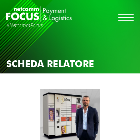
#NetcommFocus
SCHEDA RELATORE