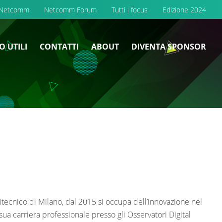
 Netcomm
Netcomm Forum
Tutti i focus
Edizione 2024
O UTILI
CONTATTI
ABOUT
DIVENTA SPONSOR
itecnico di Milano, dal 2015 si occupa dell’innovazione nel
a sua carriera professionale presso gli Osservatori Digital