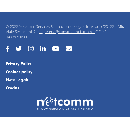
© 2022 Netcomm Services S.r.l., con sede legale in Milano (20122 – MI),
Viale Serbelloni, 2 -
segreteria@consorzionetcomm.it
C.F e P.I
04989210960
Privacy Policy
Cookies policy
Note Legali
Credits