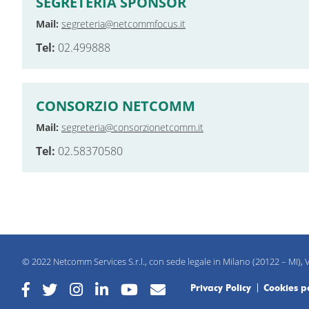
SEGRETERIA SPONSOR
Mail:
segreteria@netcommfocus.it
Tel:
02.499888
CONSORZIO NETCOMM
Mail:
segreteria@consorzionetcomm.it
Tel:
02.58370580
© 2022 Netcomm Services S.r.l., con sede legale in Milano (20122 – MI), V
Privacy Policy
Cookies po