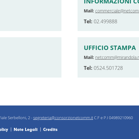
INFORMAZIONI C
Mail:
commerciale@netcomm
Tel:
02.499888
UFFICIO STAMPA
Mail:
netcomm@mirandola.
Tel:
0524.501728
iale Serbelloni, 2 -
segreteria@consorzionetcomm.it
C.F e P.I 04989210960
licy
Note Legali
Credits