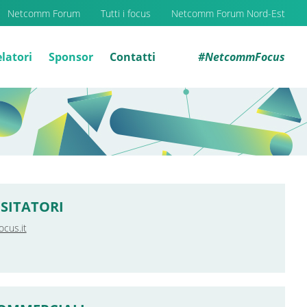
Netcomm Forum
Tutti i focus
Netcomm Forum Nord-Est
latori
Sponsor
Contatti
#NetcommFocus
SITATORI
cus.it