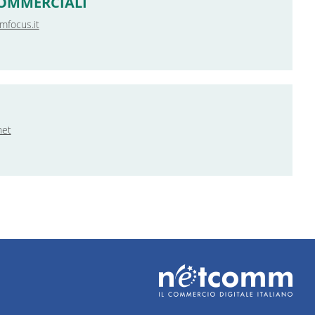
OMMERCIALI
focus.it
net