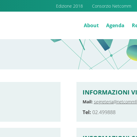
Edizione 2018
Consorzio Netcomm
About
Agenda
Re
INFORMAZIONI VI
Mail:
segreteria@netcommfo
Tel:
02.499888