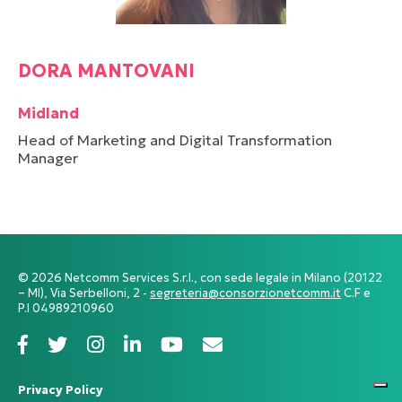
DORA MANTOVANI
Midland
Head of Marketing and Digital Transformation
Manager
© 2026 Netcomm Services S.r.l., con sede legale in Milano (20122
– MI), Via Serbelloni, 2 -
segreteria@consorzionetcomm.it
C.F e
P.I 04989210960
Privacy Policy