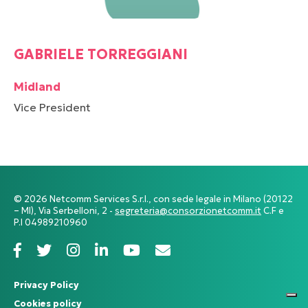
GABRIELE TORREGGIANI
Midland
Vice President
© 2026 Netcomm Services S.r.l., con sede legale in Milano (20122
– MI), Via Serbelloni, 2 -
segreteria@consorzionetcomm.it
C.F e
P.I 04989210960
Privacy Policy
Cookies policy