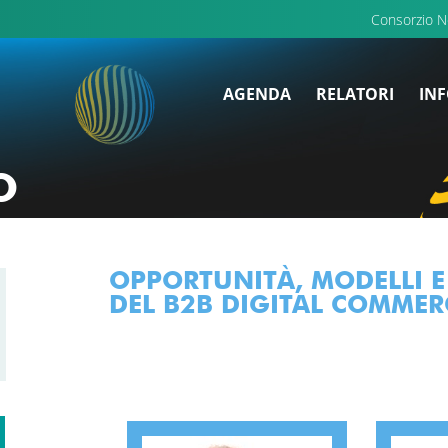
Consorzio 
AGENDA
RELATORI
INF
O
OPPORTUNITÀ, MODELLI E 
DEL B2B DIGITAL COMMER