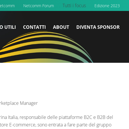
Tutti i focus
Netcomm
Netcomm Forum
Edizione 2023
O UTILI
CONTATTI
ABOUT
DIVENTA SPONSOR
rketplace Manager
a Italia, responsabile delle piattaforme B2C e B2B del
ettore E-commerce, sono entrata a fare parte del gruppo