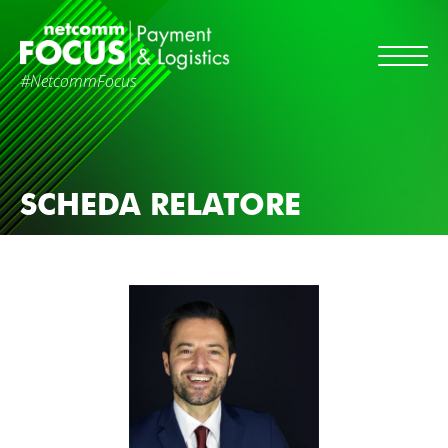
#NetcommFocus
SCHEDA RELATORE