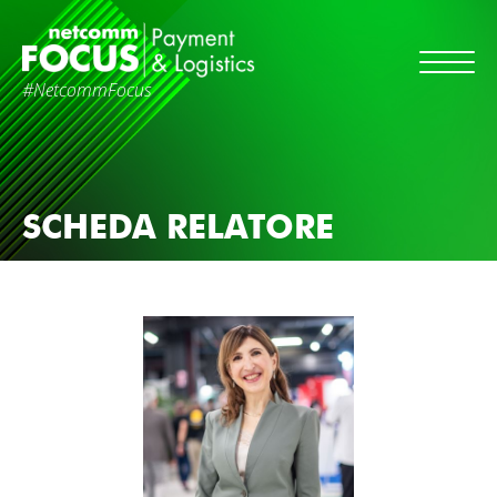
#NetcommFocus
SCHEDA RELATORE